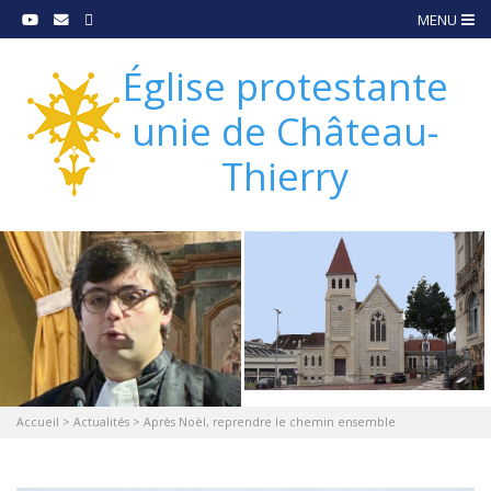
MENU
Église protestante
unie de Château-
Thierry
Accueil
>
Actualités
>
Après Noël, reprendre le chemin ensemble