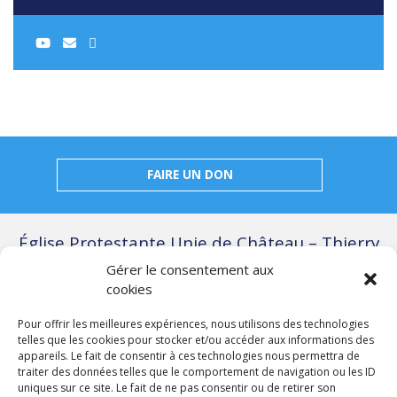
FAIRE UN DON
Église Protestante Unie de Château – Thierry
et Monneaux
Gérer le consentement aux
8, place de l’Hôtel de Ville
cookies
02400 Château-Thierry
Pour offrir les meilleures expériences, nous utilisons des technologies
Tél : 03 23 84 09 27
telles que les cookies pour stocker et/ou accéder aux informations des
appareils. Le fait de consentir à ces technologies nous permettra de
Email : epu-chateauthierry@orange.fr
traiter des données telles que le comportement de navigation ou les ID
uniques sur ce site. Le fait de ne pas consentir ou de retirer son