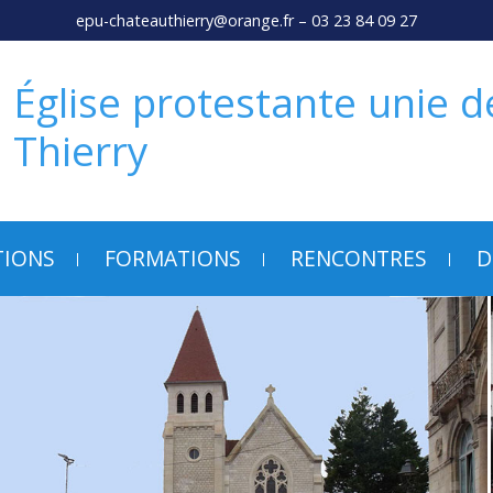
epu-chateauthierry@orange.fr
– 03 23 84 09 27
Église protestante unie 
Thierry
TIONS
FORMATIONS
RENCONTRES
D