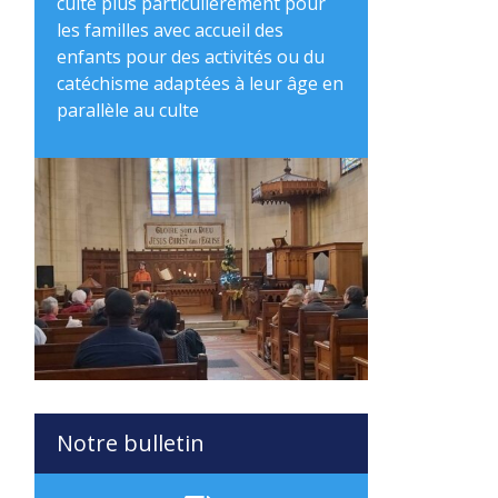
culte plus particulièrement pour
les familles avec accueil des
enfants pour des activités ou du
catéchisme adaptées à leur âge en
parallèle au culte
Notre bulletin