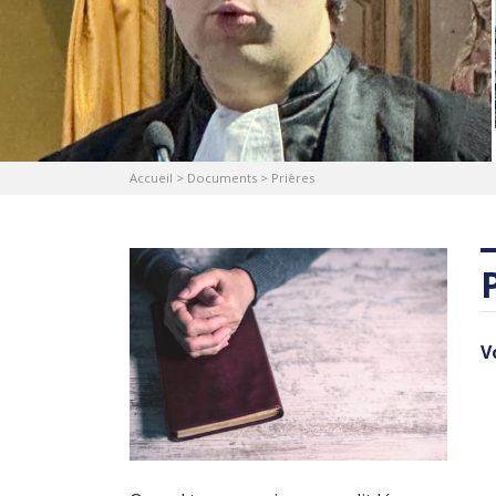
Accueil
>
Documents
>
Prières
V