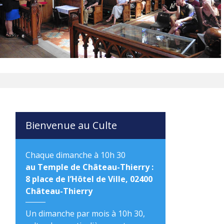
Bienvenue au Culte
Chaque dimanche à 10h 30
au Temple de Château-Thierry :
8 place de l’Hôtel de Ville, 02400
Château-Thierry
Un dimanche par mois à 10h 30,