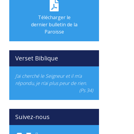
Télécharger le
dernier bulletin de la
Paroisse
Verset Biblique
J’ai cherché le Seigneur et il m’a
répondu, je n’ai plus peur de rien.
(Ps 34)
Suivez-nous