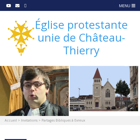
MENU
Église protestante
unie de Château-
Thierry
Accueil
>
Invitations
>
Partages Bibliques à Evreux