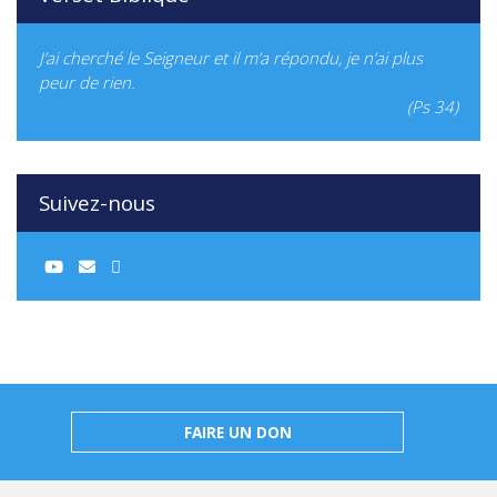
J’ai cherché le Seigneur et il m’a répondu, je n’ai plus
peur de rien.
(Ps 34)
Suivez-nous
FAIRE UN DON