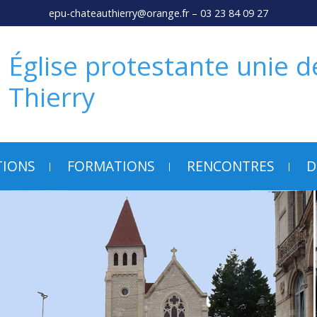
epu-chateauthierry@orange.fr
– 03 23 84 09 27
Église protestante unie 
Thierry
TIONS
FORMATIONS
RENCONTRES
D