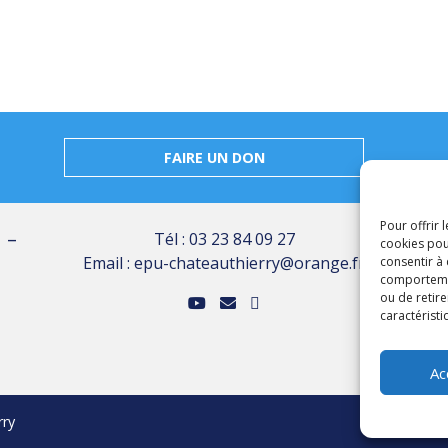
FAIRE UN DON
Pour offrir 
 –
Tél : 03 23 84 09 27
cookies pou
Email : epu-chateauthierry@orange.fr
consentir à
comportement
ou de retire
caractéristi
Ac
rry
Plan du s