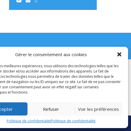
Gérer le consentement aux cookies
les meilleures expériences, nous utilisons des technologies telles que les
Retrouvez notre page
r stocker et/ou accéder aux informations des appareils. Le fait de
sur le site de l’EPUdF
 ces technologies nous permettra de traiter des données telles que le
 de navigation ou les ID uniques sur ce site. Le fait de ne pas consentir
r son consentement peut avoir un effet négatif sur certaines
ques et fonctions.
cepter
Refuser
Voir les préférences
Politique de confidentialité
Politique de confidentialité
ite
Nous contacter
Politique de confidentialité