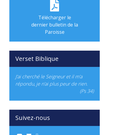
Télécharger le
dernier bulletin de la
Paroisse
Verset Biblique
J’ai cherché le Seigneur et il m’a
répondu, je n’ai plus peur de rien.
(Ps 34)
Suivez-nous