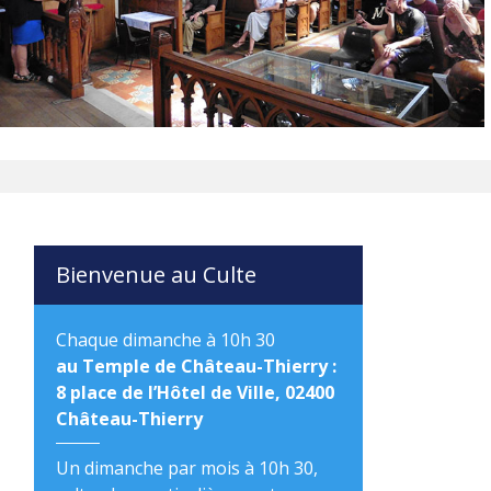
Bienvenue au Culte
Chaque dimanche à 10h 30
au Temple de Château-Thierry :
8 place de l’Hôtel de Ville, 02400
Château-Thierry
Un dimanche par mois à 10h 30,