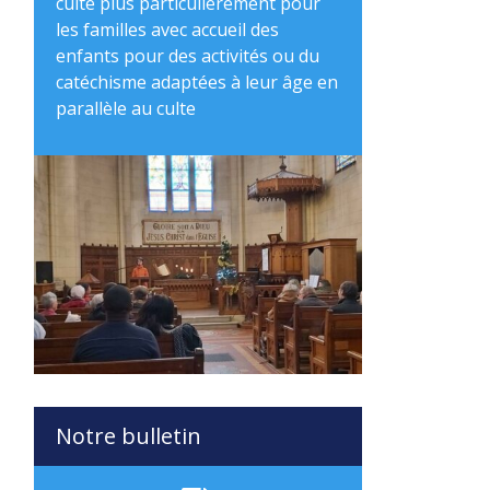
culte plus particulièrement pour
les familles avec accueil des
enfants pour des activités ou du
catéchisme adaptées à leur âge en
parallèle au culte
Notre bulletin